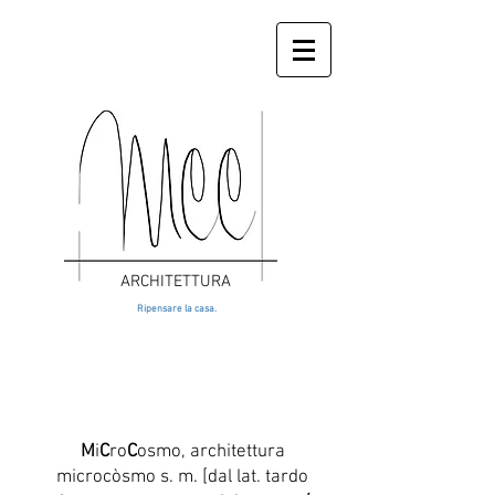
ARCHITETTURA
Ripensare la casa.
M
i
C
ro
C
osmo, architettura
microcòsmo s. m. [dal lat. tardo